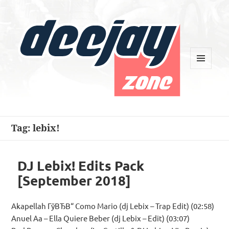
MENU
AND
WIDGETS
Deejay Zone
Tag:
lebix!
DJ Lebix! Edits Pack
[September 2018]
Akapellah ГўВЂВ“ Como Mario (dj Lebix – Trap Edit) (02:58)
Anuel Aa – Ella Quiere Beber (dj Lebix – Edit) (03:07)