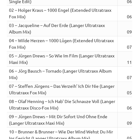
Single Edit)
06:34
02 – Holger Kraus – 1000 Engel (Extended Ultratraxx
Fox Mix)
06:05
03 – Jacqueline – Auf Der Erde (Langer Ultratraxx
Album Mix)
09:25
04 – Wilde Herzen – 1000 Lügen (Extended Ultratraxx
Fox Mix)
07:39
05 – Jürgen Drews – So Wie Im Film (Langer Ultratraxx
Maxi Mix)
11:22
06 – Jörg Bausch – Tornado (Langer Ultratraxx Album
Mix)
07:06
07 – Steffen Jürgens – Das Verzeih’ Ich Dir Nie (Langer
Ultratraxx Fox Mix)
05:57
08 – Olaf Henning – Ich Hab’ Die Schnauze Voll (Langer
Ultratraxx Disco-Fox Mix)
06:33
09 – Jürgen Drews – Mit Dir Sofort Und Ohne Ende
(Langer Ultratraxx Maxi Mix)
09:01
10 – Brunner & Brunner – Wie Der Wind Wehst Du Mir
Ins Gesicht (Langer Ultratraxx Album Mix)
05:31