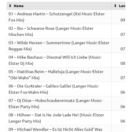
Name
Length
01 – Andreas Martin – Schutzengel (Xxl Music-Elster
Fox Mix)
09:25
02 – Ibo – Schwarze Rose (Langer Music-Elster
Mischen Mix)
07:11
03 – Wilde Herzen – Summertime (Langer Music-Elster
Reggae Mix)
07:51
04 – Mike Bauhaus – Diesmal Will Ich Liebe (Music-
Elster Dj Mix)
08:44
05 – Matthias Reim – Halleluja (Langer Music-Elster
”Obi-Wahn” Mix)
07:34
06 – Die Gurktaler – Galileo Galilei (Langer Music-
Elster Fox-Wahn-Mix)
06:31
07 – Dj Düse – Hubschraubereinsatz (Langer Music-
Elster Party Mix)
06:07
08 – Höhner – Dat Is Ne Jode Lade He! (Music-Elster
Langer Party Mix)
06:20
09 – Michael Wendler – Es Ist Nicht Alles Gold’ Was