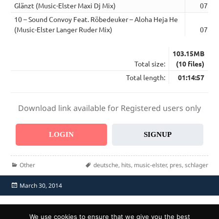
Glänzt (Music-Elster Maxi Dj Mix)
07:32
10 – Sound Convoy Feat. Röbedeuker – Aloha Heja He
(Music-Elster Langer Ruder Mix)
07:42
103.15MB
Total size:
(10 files)
Total length:
01:14:57
Download link available for Registered users only
LOGIN
SIGNUP
Categories
Tags
Other
deutsche
,
hits
,
music-elster
,
pres
,
schlager
Posted
March 30, 2014
on
Home
Send Promo
About Us
Contacts
F.A.Q.
We use cookies to ensure that we give you the best