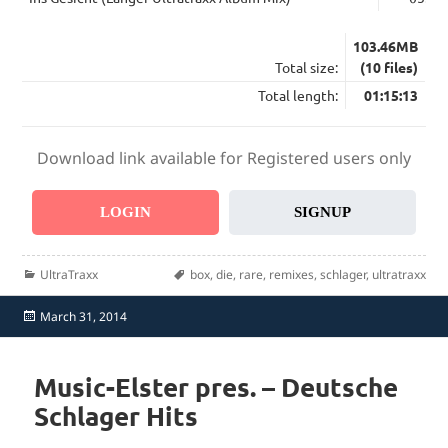
103.46MB
Total size:
(10 files)
Total length:
01:15:13
Download link available for Registered users only
LOGIN
SIGNUP
Categories
Tags
UltraTraxx
box
,
die
,
rare
,
remixes
,
schlager
,
ultratraxx
Posted
March 31, 2014
on
Music-Elster pres. – Deutsche
Schlager Hits