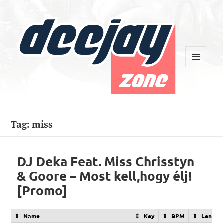
MENU
AND
WIDGETS
Deejay Zone
Tag:
miss
DJ Deka Feat. Miss Chrisstyn
& Goore – Most kell,hogy élj!
[Promo]
Name
Key
BPM
Length