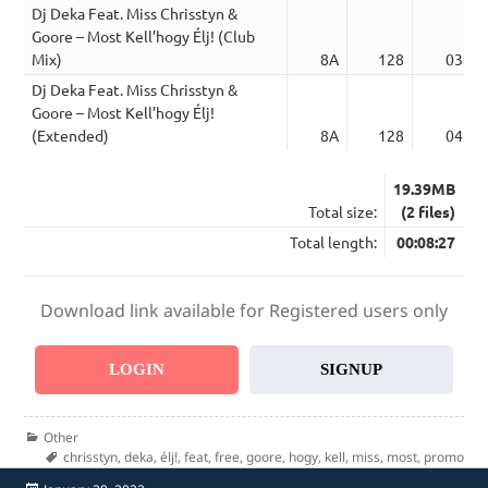
Dj Deka Feat. Miss Chrisstyn &
Goore – Most Kell’hogy Élj! (Club
Mix)
8A
128
03:50
Dj Deka Feat. Miss Chrisstyn &
Goore – Most Kell’hogy Élj!
(Extended)
8A
128
04:37
19.39MB
Total size:
(2 files)
Total length:
00:08:27
Download link available for Registered users only
LOGIN
SIGNUP
Categories
Other
Tags
chrisstyn
,
deka
,
élj!
,
feat
,
free
,
goore
,
hogy
,
kell
,
miss
,
most
,
promo