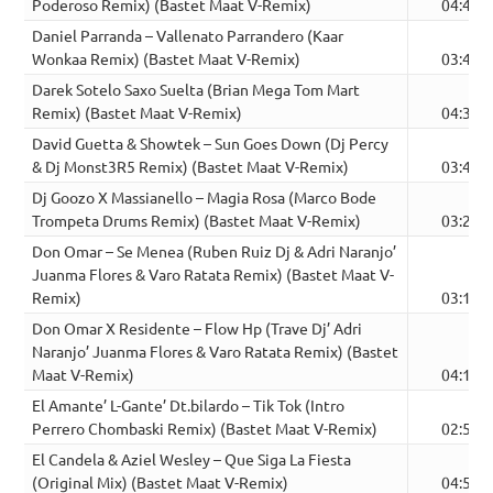
Poderoso Remix) (Bastet Maat V-Remix)
04:46
Daniel Parranda – Vallenato Parrandero (Kaar
Wonkaa Remix) (Bastet Maat V-Remix)
03:40
Darek Sotelo Saxo Suelta (Brian Mega Tom Mart
Remix) (Bastet Maat V-Remix)
04:33
David Guetta & Showtek – Sun Goes Down (Dj Percy
& Dj Monst3R5 Remix) (Bastet Maat V-Remix)
03:47
Dj Goozo X Massianello – Magia Rosa (Marco Bode
Trompeta Drums Remix) (Bastet Maat V-Remix)
03:27
Don Omar – Se Menea (Ruben Ruiz Dj & Adri Naranjo’
Juanma Flores & Varo Ratata Remix) (Bastet Maat V-
Remix)
03:10
Don Omar X Residente – Flow Hp (Trave Dj’ Adri
Naranjo’ Juanma Flores & Varo Ratata Remix) (Bastet
Maat V-Remix)
04:12
El Amante’ L-Gante’ Dt.bilardo – Tik Tok (Intro
Perrero Chombaski Remix) (Bastet Maat V-Remix)
02:51
El Candela & Aziel Wesley – Que Siga La Fiesta
(Original Mix) (Bastet Maat V-Remix)
04:55