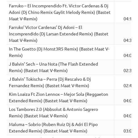
Farruko – El Incomprendido Ft. Victor Cardenas & Dj
Adoni (Dj Chino Remix Gaylit Melody Remix) (Bastet
Maat V-Remix)
04:10
Farruko’ Victor Cardenas’ Dj Adoni – El
Incomprendido (Dj Larsan Extended Remix) (Bastet
Maat V-Remix)
04:32
In The Guetto (Dj Monst3R5 Remix) (Bastet Maat V-
Remix)
04:03
J Balvin’ Sech – Una Nota (The Flash Extended
Remix) (Bastet Maat V-Remix)
02:35
J Balvin’ Tokischa – Perra (Dj Rescalvo & Dj
Fernandez Remix) (Bastet Maat V-Remix)
02:45
Kim Loaiza Ft Zion Lennox – Mejor Sola (Reggaeton
Extended Remix) (Bastet Maat V-Remix)
04:08
Los Tambores 2.0 (Abbsolut & Antonio Sagrero
Remix) (Bastet Maat V-Remix)
04:05
Maluma – Sobrio (Ruben Ruiz Dj & Adri El Pipo
Extended Remix) (Bastet Maat V-Remix)
03:06