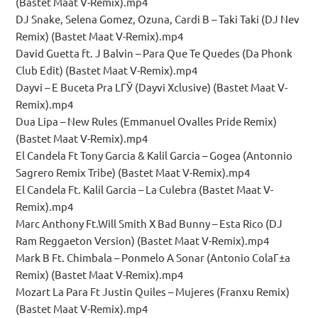
(Bastet Maat V-Remix).mp4
DJ Snake, Selena Gomez, Ozuna, Cardi B – Taki Taki (DJ Nev
Remix) (Bastet Maat V-Remix).mp4
David Guetta ft. J Balvin – Para Que Te Quedes (Da Phonk
Club Edit) (Bastet Maat V-Remix).mp4
Dayvi – E Buceta Pra LГЎ (Dayvi Xclusive) (Bastet Maat V-
Remix).mp4
Dua Lipa – New Rules (Emmanuel Ovalles Pride Remix)
(Bastet Maat V-Remix).mp4
El Candela Ft Tony Garcia & Kalil Garcia – Gogea (Antonnio
Sagrero Remix Tribe) (Bastet Maat V-Remix).mp4
El Candela Ft. Kalil Garcia – La Culebra (Bastet Maat V-
Remix).mp4
Marc Anthony Ft.Will Smith X Bad Bunny – Esta Rico (DJ
Ram Reggaeton Version) (Bastet Maat V-Remix).mp4
Mark B Ft. Chimbala – Ponmelo A Sonar (Antonio ColaГ±a
Remix) (Bastet Maat V-Remix).mp4
Mozart La Para Ft Justin Quiles – Mujeres (Franxu Remix)
(Bastet Maat V-Remix).mp4