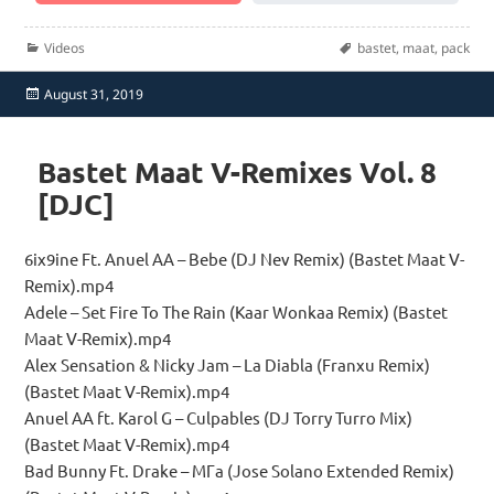
Categories
Tags
Videos
bastet
,
maat
,
pack
Posted
August 31, 2019
on
Bastet Maat V-Remixes Vol. 8
[DJC]
6ix9ine Ft. Anuel AA – Bebe (DJ Nev Remix) (Bastet Maat V-
Remix).mp4
Adele – Set Fire To The Rain (Kaar Wonkaa Remix) (Bastet
Maat V-Remix).mp4
Alex Sensation & Nicky Jam – La Diabla (Franxu Remix)
(Bastet Maat V-Remix).mp4
Anuel AA ft. Karol G – Culpables (DJ Torry Turro Mix)
(Bastet Maat V-Remix).mp4
Bad Bunny Ft. Drake – MГ­a (Jose Solano Extended Remix)