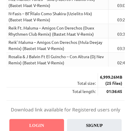
(Bastet Maat V-Remix)
03:00
N-Fasis – BГЎilalo Como Shakira (Uzielito Mix)
(Bastet Maat V-Remix)
03:21
Reik Ft. Maluma – Amigos Con Derechos (Duex
Rhythmen Club Remix) (Bastet Maat V-Remix)
03:38
Reik’ Maluma – Amigos Con Derechos (Mula Deejay
Remix) (Bastet Maat V-Remix)
03:36
Rosalia & J Balvin Ft El Guincho – Con Altura (Dj Nev
Remix) (Bastet Maat V-Remix)
02:43
6,999.26MB
Total size:
(25 files)
Total length:
01:36:45
Download link available for Registered users only
LOGIN
SIGNUP