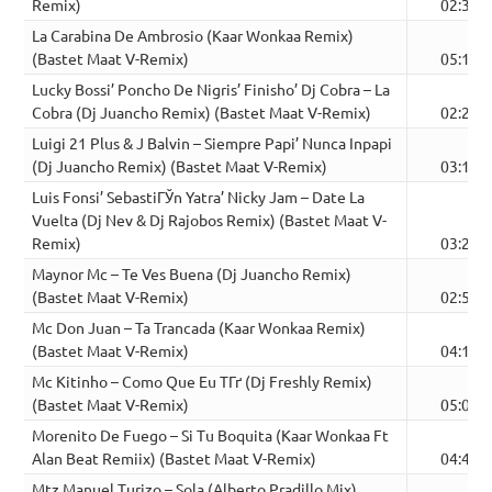
Remix)
02:35
La Carabina De Ambrosio (Kaar Wonkaa Remix)
(Bastet Maat V-Remix)
05:19
Lucky Bossi’ Poncho De Nigris’ Finisho’ Dj Cobra – La
Cobra (Dj Juancho Remix) (Bastet Maat V-Remix)
02:20
Luigi 21 Plus & J Balvin – Siempre Papi’ Nunca Inpapi
(Dj Juancho Remix) (Bastet Maat V-Remix)
03:14
Luis Fonsi’ SebastiГЎn Yatra’ Nicky Jam – Date La
Vuelta (Dj Nev & Dj Rajobos Remix) (Bastet Maat V-
Remix)
03:25
Maynor Mc – Te Ves Buena (Dj Juancho Remix)
(Bastet Maat V-Remix)
02:56
Mc Don Juan – Ta Trancada (Kaar Wonkaa Remix)
(Bastet Maat V-Remix)
04:16
Mc Kitinho – Como Que Eu TГґ (Dj Freshly Remix)
(Bastet Maat V-Remix)
05:00
Morenito De Fuego – Si Tu Boquita (Kaar Wonkaa Ft
Alan Beat Remiix) (Bastet Maat V-Remix)
04:46
Mtz Manuel Turizo – Sola (Alberto Pradillo Mix)