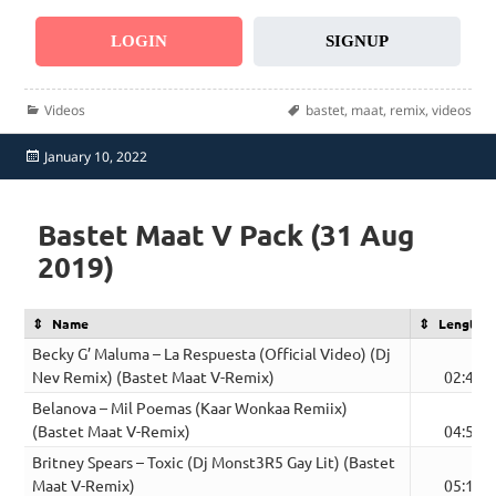
LOGIN
SIGNUP
Categories
Tags
Videos
bastet
,
maat
,
remix
,
videos
Posted
January 10, 2022
on
Bastet Maat V Pack (31 Aug
2019)
Name
Length
Becky G’ Maluma – La Respuesta (Official Video) (Dj
Nev Remix) (Bastet Maat V-Remix)
02:49
Belanova – Mil Poemas (Kaar Wonkaa Remiix)
(Bastet Maat V-Remix)
04:56
Britney Spears – Toxic (Dj Monst3R5 Gay Lit) (Bastet
Maat V-Remix)
05:12