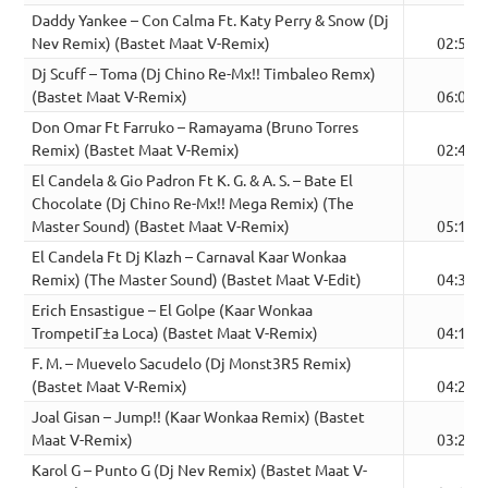
Daddy Yankee – Con Calma Ft. Katy Perry & Snow (Dj
Nev Remix) (Bastet Maat V-Remix)
02:50
Dj Scuff – Toma (Dj Chino Re-Mx!! Timbaleo Remx)
(Bastet Maat V-Remix)
06:07
Don Omar Ft Farruko – Ramayama (Bruno Torres
Remix) (Bastet Maat V-Remix)
02:46
El Candela & Gio Padron Ft K. G. & A. S. – Bate El
Chocolate (Dj Chino Re-Mx!! Mega Remix) (The
Master Sound) (Bastet Maat V-Remix)
05:15
El Candela Ft Dj Klazh – Carnaval Kaar Wonkaa
Remix) (The Master Sound) (Bastet Maat V-Edit)
04:39
Erich Ensastigue – El Golpe (Kaar Wonkaa
TrompetiГ±a Loca) (Bastet Maat V-Remix)
04:18
F. M. – Muevelo Sacudelo (Dj Monst3R5 Remix)
(Bastet Maat V-Remix)
04:20
Joal Gisan – Jump!! (Kaar Wonkaa Remix) (Bastet
Maat V-Remix)
03:24
Karol G – Punto G (Dj Nev Remix) (Bastet Maat V-