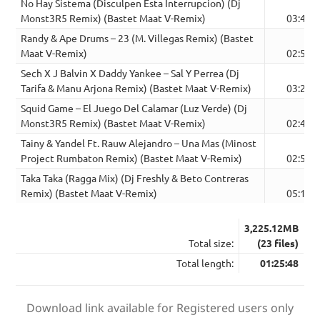
No Hay Sistema (Disculpen Esta Interrupcion) (Dj
Monst3R5 Remix) (Bastet Maat V-Remix)
03:47
Randy & Ape Drums – 23 (M. Villegas Remix) (Bastet
Maat V-Remix)
02:59
Sech X J Balvin X Daddy Yankee – Sal Y Perrea (Dj
Tarifa & Manu Arjona Remix) (Bastet Maat V-Remix)
03:22
Squid Game – El Juego Del Calamar (Luz Verde) (Dj
Monst3R5 Remix) (Bastet Maat V-Remix)
02:45
Tainy & Yandel Ft. Rauw Alejandro – Una Mas (Minost
Project Rumbaton Remix) (Bastet Maat V-Remix)
02:59
Taka Taka (Ragga Mix) (Dj Freshly & Beto Contreras
Remix) (Bastet Maat V-Remix)
05:11
3,225.12MB
Total size:
(23 files)
Total length:
01:25:48
Download link available for Registered users only