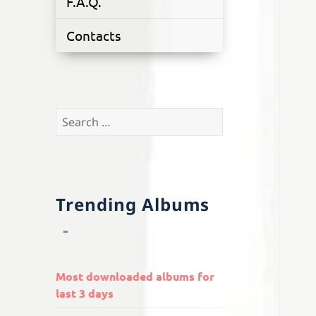
F.A.Q.
Contacts
Search
for:
Trending Albums
Most downloaded albums for
last 3 days