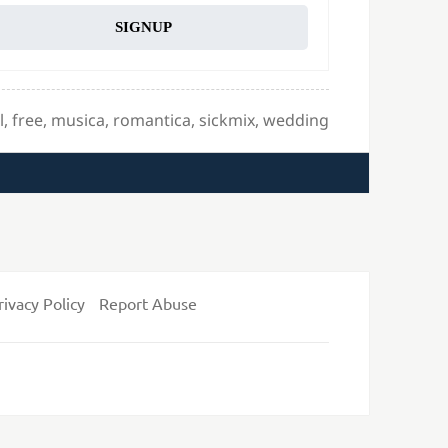
SIGNUP
l
,
free
,
musica
,
romantica
,
sickmix
,
wedding
rivacy Policy
Report Abuse