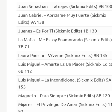
Joan Sebastian – Tatuajes (Sickmix Edits) 9B 10
Juan Gabriel – Abr?zame Muy Fuerte (Sickmix
Edits) 9A 138
Juanes – Es Por Ti (Sickmix Edits) 1B 130
La Mafia – Me Estoy Enamorando (Sickmix Edits)
7B 71
Laura Pausini – V?veme (Sickmix Edits) 9B 135
Luis Miguel – Amarte Es Un Placer (Sickmix Edits
6B 112
Luis Miguel – La Incondicional (Sickmix Edits) 5A
155
Magneto – Para Siempre (Sickmix Edits) 8B 120
Mijares – El Privilegio De Amar (Sickmix Edits) 1
92