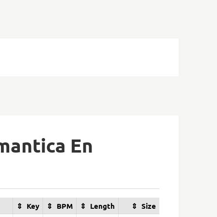
mantica En
Key
BPM
Length
Size