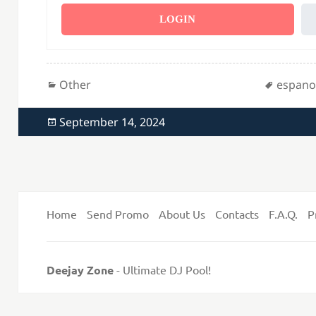
LOGIN
Categories
Tags
Other
espano
Posted
September 14, 2024
on
Home
Send Promo
About Us
Contacts
F.A.Q.
P
Deejay Zone
- Ultimate DJ Pool!