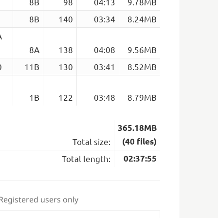
8B
98
04:13
9.78MB
8B
140
03:34
8.24MB
A
8A
138
04:08
9.56MB
0
11B
130
03:41
8.52MB
1B
122
03:48
8.79MB
365.18MB
Total size:
(40 files)
Total length:
02:37:55
 Registered users only