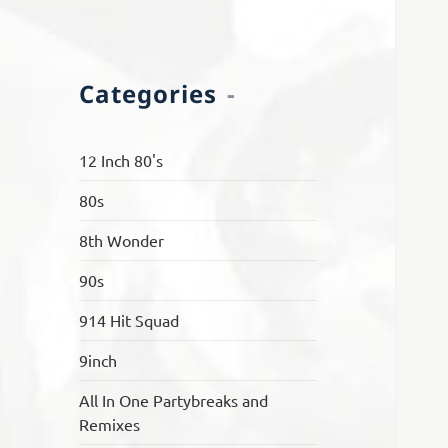
Categories
12 Inch 80's
80s
8th Wonder
90s
914 Hit Squad
9inch
All In One Partybreaks and
Remixes