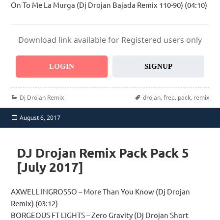
On To Me La Murga (Dj Drojan Bajada Remix 110-90) (04:10)
Download link available for Registered users only
LOGIN
SIGNUP
Categories
Tags
Dj Drojan Remix
drojan
,
free
,
pack
,
remix
Posted
August 6, 2017
on
DJ Drojan Remix Pack Pack 5
[July 2017]
AXWELL INGROSSO – More Than You Know (Dj Drojan
Remix) (03:12)
BORGEOUS FT LIGHTS – Zero Gravity (Dj Drojan Short