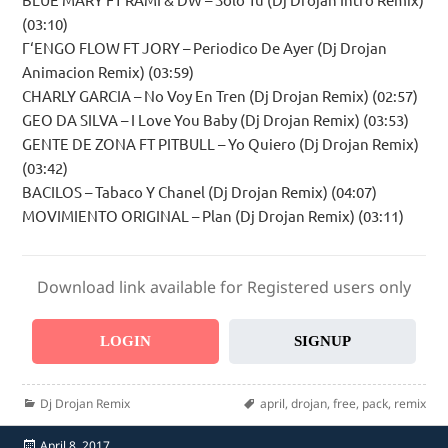
(03:10)
Г‘ENGO FLOW FT JORY – Periodico De Ayer (Dj Drojan
Animacion Remix) (03:59)
CHARLY GARCIA – No Voy En Tren (Dj Drojan Remix) (02:57)
GEO DA SILVA – I Love You Baby (Dj Drojan Remix) (03:53)
GENTE DE ZONA FT PITBULL – Yo Quiero (Dj Drojan Remix)
(03:42)
BACILOS – Tabaco Y Chanel (Dj Drojan Remix) (04:07)
MOVIMIENTO ORIGINAL – Plan (Dj Drojan Remix) (03:11)
Download link available for Registered users only
LOGIN
SIGNUP
Categories
Tags
Dj Drojan Remix
april
,
drojan
,
free
,
pack
,
remix
Posted
April 8, 2017