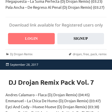
Megapuesta – La Suma Perfecta (Dj Drojan Remix) (03:23)
Pala Ancha – De Regreso Al Penal (Dj Drojan Remix) (03:27)
Download link available for Registered users only
LOGIN
SIGNUP
Categories
Tags
Dj Drojan Remix
drojan
,
free
,
pack
,
remix
Posted
September 28, 2017
on
DJ Drojan Remix Pack Vol. 7
Andres Calamaro – Flaca (Dj Drojan Remix) (04:45)
Emmanuel – La Chica De Humo (Dj Drojan Remix) (03:47)
Eyci And Cody – Mueve Mueve (Dj Drojan Remix) (03:38)