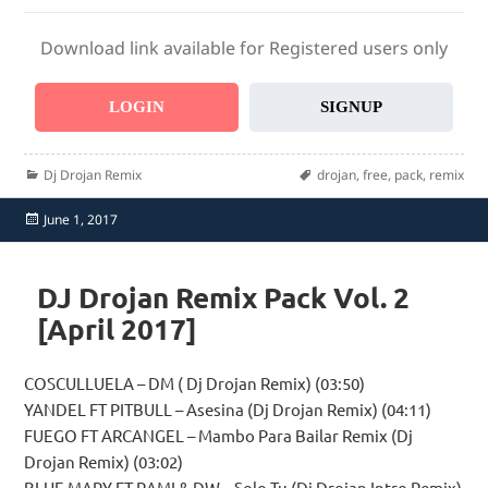
Download link available for Registered users only
LOGIN
SIGNUP
Categories
Tags
Dj Drojan Remix
drojan
,
free
,
pack
,
remix
Posted
June 1, 2017
on
DJ Drojan Remix Pack Vol. 2
[April 2017]
COSCULLUELA – DM ( Dj Drojan Remix) (03:50)
YANDEL FT PITBULL – Asesina (Dj Drojan Remix) (04:11)
FUEGO FT ARCANGEL – Mambo Para Bailar Remix (Dj
Drojan Remix) (03:02)
BLUE MARY FT RAMI & DW – Solo Tu (Dj Drojan Intro Remix)