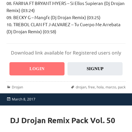
08. FARINA FT BRYANT MYERS – Si Ellos Supieran (Dj Drojan
Remix) (03:24)
09. BECKY G – MangГє (Dj Drojan Remix) (03:25)
10. TREBOL CLAN FT J-ALVAREZ – Tu Cuerpo Me Arrebata
(Dj Drojan Remix) (03:58)
Download link available for Registered users only
LOGIN
SIGNUP
Categories
Tags
Drojan
drojan
,
free
,
hola
,
marzo
,
pack
Posted
March 8, 2017
on
DJ Drojan Remix Pack Vol. 50