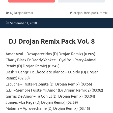
Categories
Tags
Dj Drojan Remix
drojan
,
free
,
pack
,
remix
Posted
September 1, 2018
on
DJ Drojan Remix Pack Vol. 8
Amar Azul – Desaparecidos (Dj Drojan Remix) (03:09)
Charly Black Ft Daddy Yankee – Gyal You Party Animal
Remix (Dj Drojan Remix) (03:45)
Dash Y Cangri Ft Chocolate Blanco – Cupido (Dj Drojan
Remix) (02:58)
Escucha – Triste Palomita (Dj Drojan Remix) (03:56)
G.I.T – Siempre Fuiste Mi Amor (Dj Drojan Remix 2) (03:02)
Garras De Amor – Tu Con El (Dj Drojan Remix) (03:04)
Juanes – La Paga (Dj Drojan Remix) (02:59)
Maluma – Aprovechame (Dj Drojan Remix) (03:15)