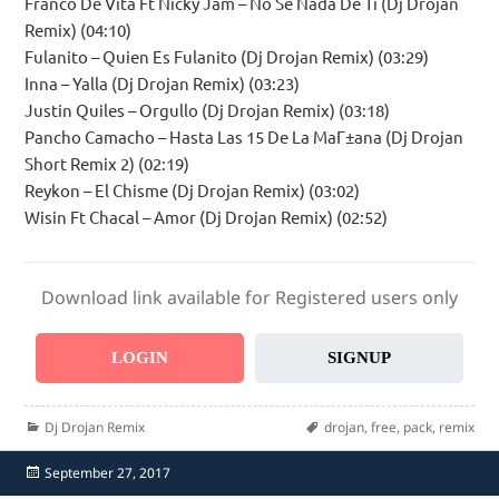
Franco De Vita Ft Nicky Jam – No Se Nada De Ti (Dj Drojan
Remix) (04:10)
Fulanito – Quien Es Fulanito (Dj Drojan Remix) (03:29)
Inna – Yalla (Dj Drojan Remix) (03:23)
Justin Quiles – Orgullo (Dj Drojan Remix) (03:18)
Pancho Camacho – Hasta Las 15 De La MaГ±ana (Dj Drojan
Short Remix 2) (02:19)
Reykon – El Chisme (Dj Drojan Remix) (03:02)
Wisin Ft Chacal – Amor (Dj Drojan Remix) (02:52)
Download link available for Registered users only
LOGIN
SIGNUP
Categories
Tags
Dj Drojan Remix
drojan
,
free
,
pack
,
remix
Posted
September 27, 2017
on