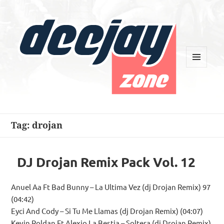
MENU
AND
WIDGETS
Deejay Zone
Tag:
drojan
DJ Drojan Remix Pack Vol. 12
Anuel Aa Ft Bad Bunny – La Ultima Vez (dj Drojan Remix) 97
(04:42)
Eyci And Cody – Si Tu Me Llamas (dj Drojan Remix) (04:07)
Kevin Roldan Ft Alexio La Bestia – Soltera (dj Drojan Remix)