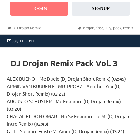
LOGIN
SIGNUP
Categories
Tags
Dj Drojan Remix
drojan
,
free
,
july
,
pack
,
remix
Posted
July 11, 2017
on
DJ Drojan Remix Pack Vol. 3
ALEX BUENO – Me Duele (Dj Drojan Short Remix) (02:45)
ARMIN VAN BUUREN FT MR. PROBZ – Another You (Dj
Drojan Short Remix) (02:22)
AUGUSTO SCHUSTER – Me Enamore (Dj Drojan Remix)
(03:20)
CHACAL FT DON OMAR – No Se Enamore De Mi (Dj Drojan
Intro Remix) (02:43)
G.I.T – Siempre Fuiste Mi Amor (Dj Drojan Remix) (03:21)